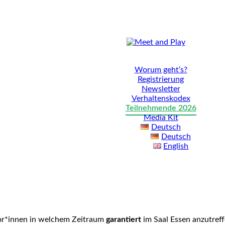
Worum geht’s?
Registrierung
Newsletter
Verhaltenskodex
Teilnehmende 2026
Media Kit
Deutsch
Deutsch
English
tor*innen in welchem Zeitraum
garantiert
im Saal Essen anzutref